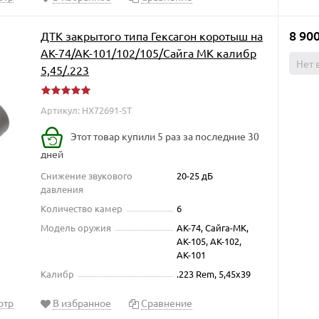
8 90
ДТК закрытого типа Гексагон коротыш на
АК-74/АК-101/102/105/Сайга МК калибр
Нет 
5,45/.223
Артикул: HX72691-ST
Этот товар купили 5 раз за последние 30
дней
Снижение звукового
20-25 дБ
давления
Количество камер
6
Модель оружия
АК-74, Сайга-МК,
АК-105, АК-102,
АК-101
Калибр
.223 Rem, 5,45x39
отр
В избранное
Сравнение