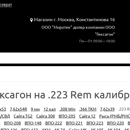
озврат
Магазин г. Москва, Константинова 16
ООО "Миротек" дилер компании ООО
"Гексагон"
Пн—Пт 09:00—18:00
ксагон на .223 Rem калибр
х53
7,62x54R
9 мм
12 кал
.308 Win
.366 TKM
7,62x39
.223 
р/СВД
Сайга TG2
Сайга 308
ВПО-205
Сайга 12
Рысь (РМБ/РМО
9
ВПО-208
ВПО-148
ВПО-222
ВПО-221
ВПО-223
ВПО-220
В
ВПО-136
ВПО-133
АКМ
АК-74
Сайга-МК
АК-105
АК-104
АК