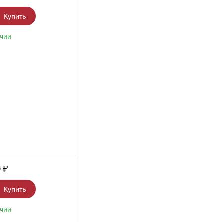
Купить
ичии
0
₽
Купить
ичии