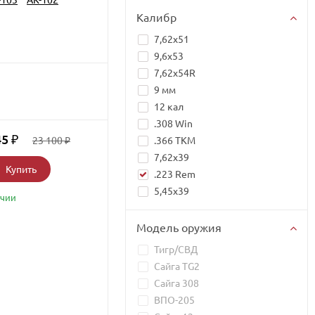
Калибр
7,62x51
9,6х53
7,62x54R
9 мм
12 кал
.308 Win
45
₽
23 100
.366 TKM
₽
7,62x39
Купить
.223 Rem
5,45x39
ичии
Модель оружия
Тигр/СВД
Сайга TG2
Сайга 308
ВПО-205