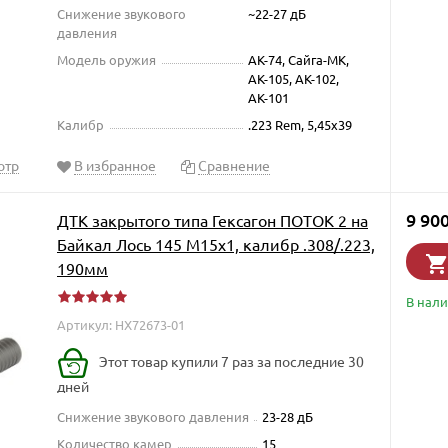
Снижение звукового
~22-27 дБ
давления
Модель оружия
АК-74, Сайга-МК,
АК-105, АК-102,
АК-101
Калибр
.223 Rem, 5,45x39
отр
В избранное
Сравнение
9 90
ДТК закрытого типа Гексагон ПОТОК 2 на
Байкал Лось 145 М15х1, калибр .308/.223,
190мм
В нал
Артикул: HX72673-01
Этот товар купили 7 раз за последние 30
дней
Снижение звукового давления
23-28 дБ
Количество камер
15