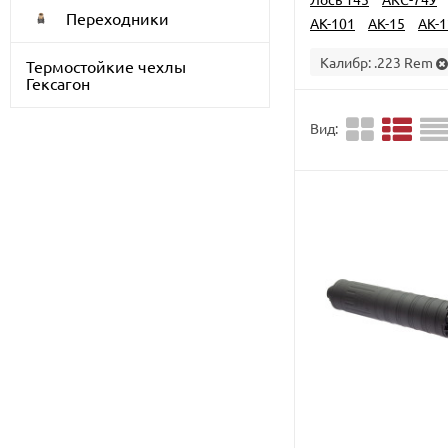
Переходники
АК-101
АК-15
АК-1
Калибр:
.223 Rem
Термостойкие чехлы
Гексагон
Вид: