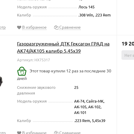
Модель оружия
Лось 145
Калибр
.308 Win, .223 Rem
отр
В избранное
Сравнение
19 2
Газоразгруженный ДТК Гексагон ГРАД на
АК74/АК105 калибр 5,45х39
Нет 
Артикул: HX75317
Этот товар купили 12 раз за последние 30
дней
Снижение звукового
25
давления
Модель оружия
АК-74, Сайга-МК,
АК-105, АК-102,
АК-101
Калибр
.223 Rem, 5,45x39
отр
В избранное
Сравнение