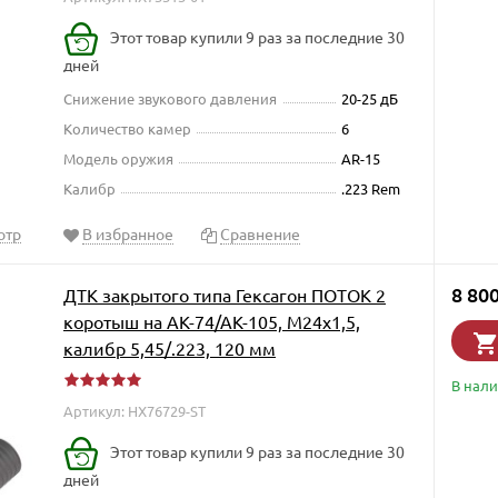
Этот товар купили 9 раз за последние 30
дней
Снижение звукового давления
20-25 дБ
Количество камер
6
Модель оружия
AR-15
Калибр
.223 Rem
отр
В избранное
Сравнение
8 80
ДТК закрытого типа Гексагон ПОТОК 2
коротыш на АК-74/АК-105, М24х1,5,
калибр 5,45/.223, 120 мм
В нал
Артикул: HX76729-ST
Этот товар купили 9 раз за последние 30
дней