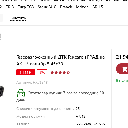
2
TR-3
Тигр TG3
Steur AUG
Franchi Horizon
AR-15
Очистить
21 9
Газоразгруженный ДТК Гексагон ГРАД на
АК-12 калибр 5,45х39
-1 155
-5%
₽
В нал
Артикул: HX75318
Этот товар купили 7 раз за последние 30
дней
Снижение звукового давления
25
Модель оружия
АК-12
Калибр
.223 Rem, 5,45x39