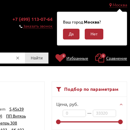
Москва
0
+7 (499) 113-07-64
Корзина
Ваш город
Москва
?
0
Заказать звонок
₽
0
0
Избранные
Сравнение
Найти
Подбор по параметрам
Цена,
руб.
Rem
5,45x39
—
)
ПП Витязь
епрь 308
-103
АК-102