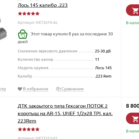
Лось 145 калибр .223
Артикул: HX72674-AL
В нал
Этот товар купили 8 раз за последние 30
дней
Снижение звукового давления
25-30 дБ
Количество камер
11
Модель оружия
Лось 145
Калибр
.223 Rem
отр
В избранное
Сравнение
8 80
ДТК закрытого типа Гексагон ПОТОК 2
коротыш на AR-15, UNEF 1/2х28 TPI, кал.
223Rem
В нал
Артикул: HX73313-01