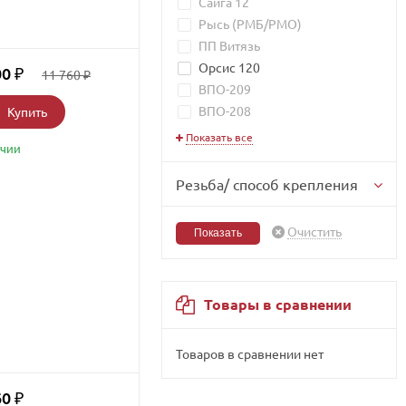
Сайга 12
Рысь (РМБ/РМО)
ПП Витязь
Орсис 120
00
₽
11 760
₽
ВПО-209
ВПО-208
Купить
Показать все
ичии
Резьба/ способ крепления
Очистить
Товары в сравнении
Товаров в сравнении нет
60
₽