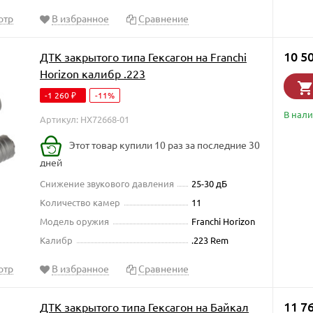
отр
В избранное
Сравнение
10 5
ДТК закрытого типа Гексагон на Franchi
Horizon калибр .223
-1 260
-11%
₽
В нал
Артикул: HX72668-01
Этот товар купили 10 раз за последние 30
дней
Снижение звукового давления
25-30 дБ
Количество камер
11
Модель оружия
Franchi Horizon
Калибр
.223 Rem
отр
В избранное
Сравнение
11 7
ДТК закрытого типа Гексагон на Байкал