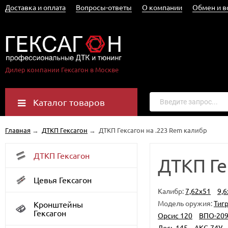
Доставка и оплата
Вопросы-ответы
О компании
Обмен и в
Дилер компании Гексагон в Москве
Каталог товаров
Главная
→
ДТКП Гексагон
→
ДТКП Гексагон на .223 Rem калибр
ДТКП Гексагон
ДТКП Ге
Цевья Гексагон
Калибр:
7,62x51
9,6
Модель оружия:
Тиг
Кронштейны
Гексагон
Орсис 120
ВПО-20
Лось 145
АКС-74У