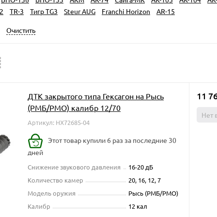
2
TR-3
Тигр TG3
Steur AUG
Franchi Horizon
AR-15
Очистить
11 7
ДТК закрытого типа Гексагон на Рысь
(РМБ/РМО) калибр 12/70
Нет 
Артикул: HX72685-04
Этот товар купили 6 раз за последние 30
дней
Снижение звукового давления
16-20 дБ
Количество камер
20, 16, 12, 7
Модель оружия
Рысь (РМБ/РМО)
Калибр
12 кал