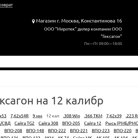
озврат
Магазин г. Москва, Константинова 16
ООО "Миротек" дилер компании ООО
"Гексагон"
Пн—Пт 09:00—18:00
ксагон на 12 калибр
х53
7,62x54R
9 мм
12 кал
.308 Win
.366 TKM
7,62x39
.223 
р/СВД
Сайга TG2
Сайга 308
ВПО-205
Сайга 12
Рысь (РМБ/РМО
9
ВПО-208
ВПО-148
ВПО-222
ВПО-221
ВПО-223
ВПО-220
В
ВПО-136
ВПО-133
АКМ
АК-74
Сайга-МК
АК-105
АК-104
АК