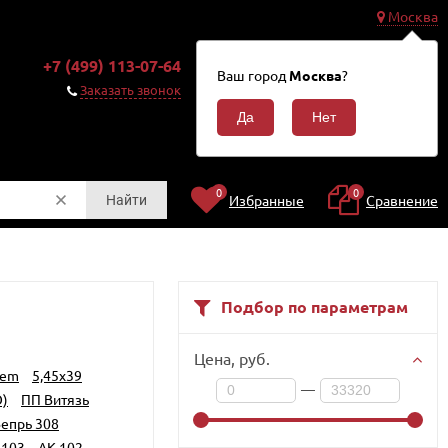
Москва
0
+7 (499) 113-07-64
Корзина
Ваш город
Москва
?
0
Заказать звонок
₽
0
0
Избранные
Сравнение
Найти
Подбор по параметрам
Цена,
руб.
Rem
5,45x39
—
)
ПП Витязь
епрь 308
-103
АК-102