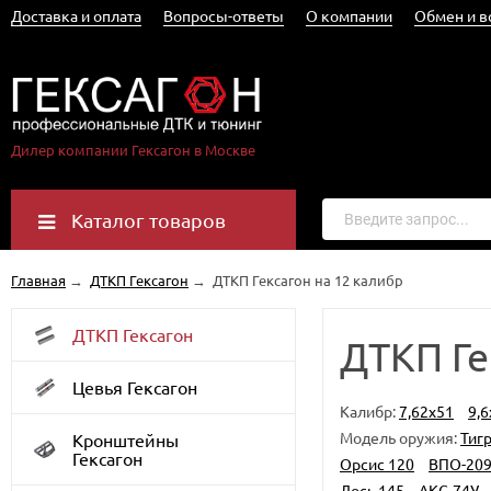
Доставка и оплата
Вопросы-ответы
О компании
Обмен и в
Дилер компании Гексагон в Москве
Каталог товаров
Главная
→
ДТКП Гексагон
→
ДТКП Гексагон на 12 калибр
ДТКП Гексагон
ДТКП Ге
Цевья Гексагон
Калибр:
7,62x51
9,6
Модель оружия:
Тиг
Кронштейны
Гексагон
Орсис 120
ВПО-20
Лось 145
АКС-74У