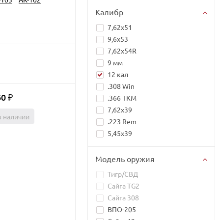
Калибр
7,62x51
9,6х53
7,62x54R
9 мм
12 кал
.308 Win
60
₽
.366 TKM
7,62x39
в наличии
.223 Rem
5,45x39
Модель оружия
Тигр/СВД
Сайга TG2
Сайга 308
ВПО-205