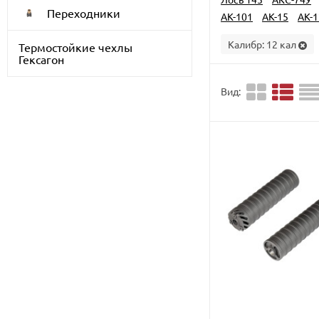
Переходники
АК-101
АК-15
АК-1
Калибр:
12 кал
Термостойкие чехлы
Гексагон
Вид: