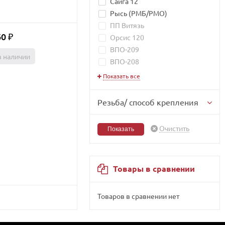
Сайга 12
Рысь (РМБ/РМО)
ПП Витязь
60
₽
Орсис 120
ВПО-209
в наличии
ВПО-208
Показать все
Резьба/ способ крепления
Очистить
Товары в сравнении
Товаров в сравнении нет