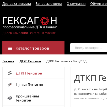
Доставка и оплата
Вопросы-ответы
О компании
Обмен и в
Дилер компании Гексагон в Москве
Каталог товаров
Главная
→
ДТКП Гексагон
→
ДТКП Гексагон на Тигр/СВД
ДТКП Гексагон
ДТКП Ге
Цевья Гексагон
ДТК Гексагон на Тигр
на охотничьи карабин
Кронштейны
пламегасителем под 
Гексагон
звуковое давление вы