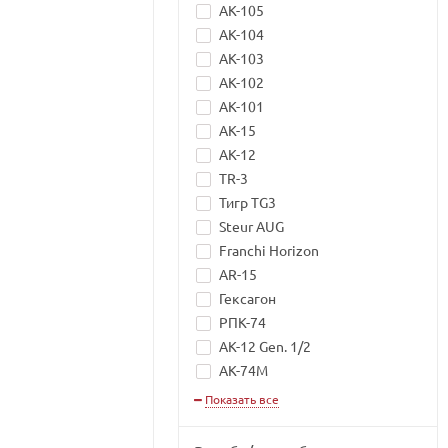
АК-105
АК-104
АК-103
АК-102
АК-101
АК-15
АК-12
TR-3
Тигр TG3
Steur AUG
Franchi Horizon
AR-15
Гексагон
РПК-74
АК-12 Gen. 1/2
АК-74M
Показать все