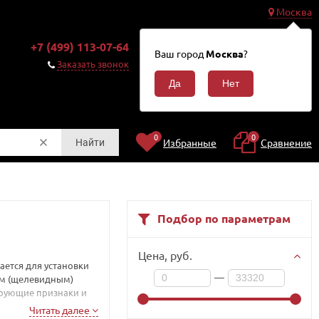
Москва
0
+7 (499) 113-07-64
Корзина
Ваш город
Москва
?
0
Заказать звонок
₽
0
0
Избранные
Сравнение
Найти
Подбор по параметрам
Цена,
руб.
ается для установки
—
ым (щелевидным)
ирующие признаки и
Читать далее