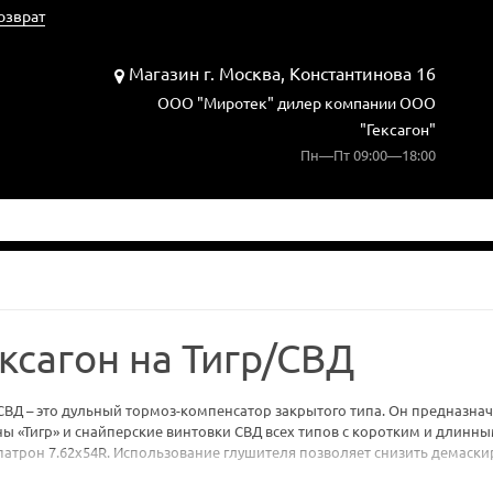
озврат
Магазин г. Москва, Константинова 16
ООО "Миротек" дилер компании ООО
"Гексагон"
Пн—Пт 09:00—18:00
ксагон на Тигр/СВД
/СВД – это дульный тормоз-компенсатор закрытого типа. Он предназнач
ы «Тигр» и снайперские винтовки СВД всех типов с коротким и длинн
патрон 7.62х54R. Использование глушителя позволяет снизить демаск
стрела до безопасного для органов слуха уровня.