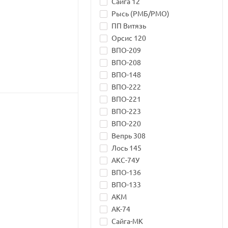
Сайга 12
Рысь (РМБ/РМО)
ПП Витязь
Орсис 120
ВПО-209
ВПО-208
ВПО-148
ВПО-222
ВПО-221
ВПО-223
ВПО-220
Вепрь 308
Лось 145
АКС-74У
ВПО-136
ВПО-133
АКМ
АК-74
Сайга-МК