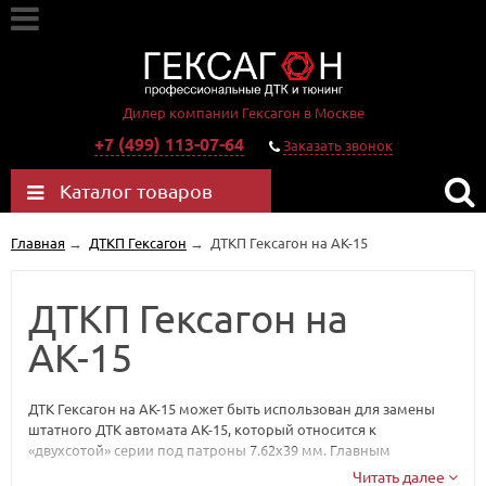
Дилер компании Гексагон в Москве
+7 (499) 113-07-64
Заказать звонок
Каталог товаров
Главная
→
ДТКП Гексагон
→
ДТКП Гексагон на АК-15
ДТКП Гексагон на
АК-15
ДТК Гексагон на АК-15 может быть использован для замены
штатного ДТК автомата АК-15, который относится к
«двухсотой» серии под патроны 7.62х39 мм. Главным
отличием глушителя на АК-15 является установка на
Читать далее