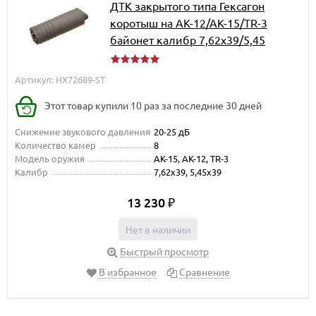
ДТК закрытого типа Гексагон
коротыш на АК-12/АК-15/TR-3
байонет калибр 7,62х39/5,45
Артикул: HX72689-ST
Этот товар купили 10 раз за последние 30 дней
Снижение звукового давления
20-25 дБ
Количество камер
8
Модель оружия
АК-15, АК-12, TR-3
Калибр
7,62x39, 5,45x39
13 230
₽
Нет в наличии
Быстрый просмотр
В избранное
Сравнение