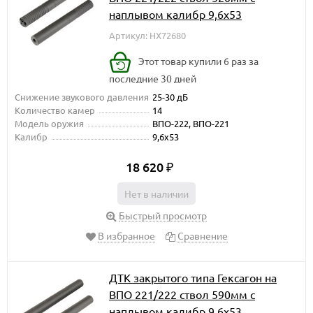
наплывом калибр 9,6х53
Артикул: HX72680
Этот товар купили 6 раз за
последние 30 дней
Снижение звукового давления
25-30 дБ
Количество камер
14
Модель оружия
ВПО-222, ВПО-221
Калибр
9,6х53
18 620
₽
Нет в наличии
Быстрый просмотр
В избранное
Сравнение
ДТК закрытого типа Гексагон на
ВПО 221/222 ствол 590мм с
наплывом калибр 9,6х53