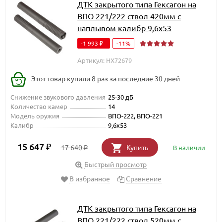
ДТК закрытого типа Гексагон на
ВПО 221/222 ствол 420мм с
наплывом калибр 9,6х53
-1 993
-11%
₽
Артикул: HX72679
Этот товар купили 8 раз за последние 30 дней
Снижение звукового давления
25-30 дБ
Количество камер
14
Модель оружия
ВПО-222, ВПО-221
Калибр
9,6х53
15 647
₽
17 640
Купить
В наличии
₽
Быстрый просмотр
В избранное
Сравнение
ДТК закрытого типа Гексагон на
ВПО 221/222 ствол 520мм с