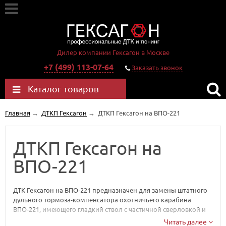
Дилер компании Гексагон в Москве
+7 (499) 113-07-64
Заказать звонок
Каталог товаров
Главная
→
ДТКП Гексагон
→
ДТКП Гексагон на ВПО-221
ДТКП Гексагон на
ВПО-221
ДТК Гексагон на ВПО-221 предназначен для замены штатного
дульного тормоза-компенсатора охотничьего карабина
ВПО-221, имеющего гладкий ствол с частичной сверловкой и
предназначенного для использования боеприпасов 9.6х53 мм
Читать далее