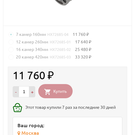
7 камер 160мм
11 760
HX72685-04
₽
12 камер 260мм
17 640
HX72685-01
₽
16 камер 340мм
25 480
HX72685-02
₽
20 камер 420мм
33 320
HX72685-03
₽
11 760
₽
Купить
-
+
Этот товар купили 7 раз за последние 30 дней
Ваш город:
Москва