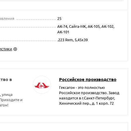
авления
25
АК-74, Сайга-МК, АК-105, АК-102,
АК-101
.223 Rem, 5,45x39
истики
тво в
Российское производство
Гексагон - это полностью
Российское производство. Завод
, улица
находится в г.Санкт-Петербург,
 Приходите и
Химический пер., д. 1 корп. 72
агон!