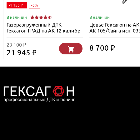
-1 155
-5%
₽
В наличии
В наличии
Газоразгруженный ДТК
Цевье Гексагон на АК
Гексагон ГРАД на АК-12 калибр
АК-105/Сайга исп. 0
5,45х39
23 100
₽
8 700
₽
21 945
₽
Дилер компании Гексагон в Москве