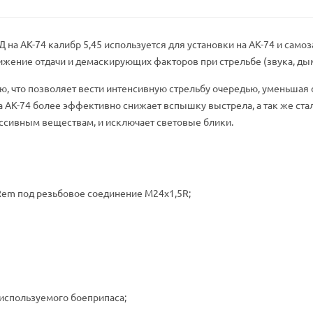
на АК-74 калибр 5,45 используется для установки на АК-74 и само
ение отдачи и демаскирующих факторов при стрельбе (звука, дым
, что позволяет вести интенсивную стрельбу очередью, уменьшая 
а АК-74 более эффективно снижает вспышку выстрела, а так же ста
ссивным веществам, и исключает световые блики.
3 Rem под резьбовое соединение M24х1,5R;
 используемого боеприпаса;