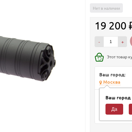
Нет в наличии
19 200
-
+
Этот товар к
Ваш город:
Москва
Способ доста
Ваш город
Курьер
10 авгус
Самовывоз из м