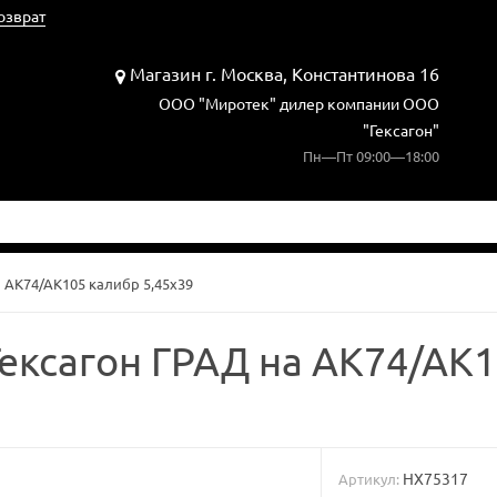
озврат
Магазин г. Москва, Константинова 16
ООО "Миротек" дилер компании ООО
"Гексагон"
Пн—Пт 09:00—18:00
 АК74/АК105 калибр 5,45х39
ексагон ГРАД на АК74/АК1
HX75317
Артикул: