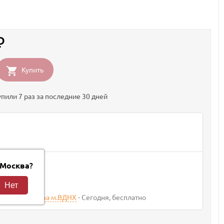
₽
Купить
упили 7 раз за последние 30 дней
вки
?
Москва
та 2026
400
₽
агазина Москва м.ВДНХ
Сегодня
Бесплатно