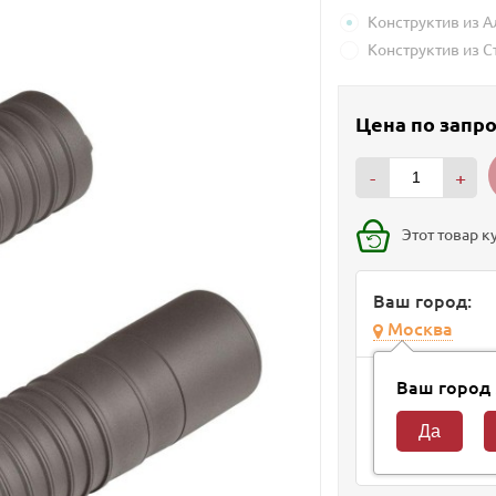
Конструктив из 
Конструктив из С
Цена по запр
-
+
Этот товар к
Ваш город:
Москва
Способ доста
Ваш город
Курьер
10 авгус
Самовывоз из м