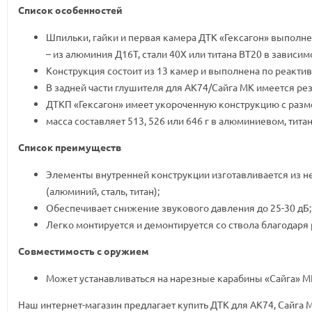
Список особенностей
Шпильки, гайки и первая камера ДТК «Гексагон» выполн
– из алюминия Д16Т, стали 40Х или титана ВТ20 в зависим
Конструкция состоит из 13 камер и выполнена по реактив
В задней части глушителя для АК74/Сайга МК имеется рез
ДТКП «Гексагон» имеет укороченную конструкцию с разм
масса составляет 513, 526 или 646 г в алюминиевом, тит
Список преимуществ
Элементы внутренней конструкции изготавливается из не
(алюминий, сталь, титан);
Обеспечивает снижение звукового давления до 25-30 дБ;
Легко монтируется и демонтируется со ствола благодаря
Совместимость с оружием
Может устанавливаться на нарезные карабины «Сайга» МК
Наш интернет-магазин предлагает купить ДТК для АК74, Сайга 