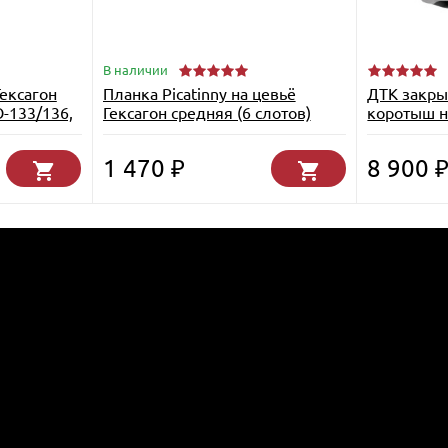
В наличии
Гексагон
Планка Picatinny на цевьё
ДТК закры
-133/136,
Гексагон средняя (6 слотов)
коротыш н
х39, 210мм
АК-101/10
калибр 5,4
1 470
8 900
₽