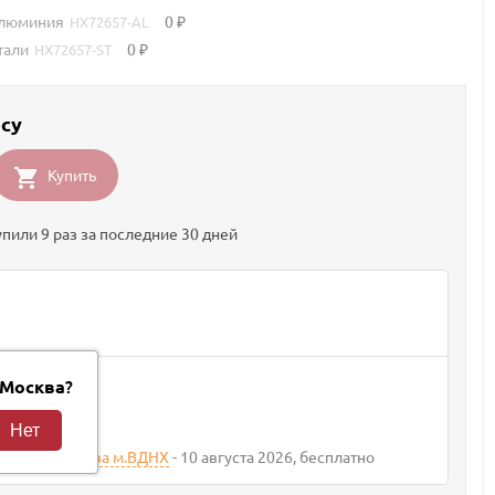
Алюминия
0
HX72657-AL
₽
тали
0
HX72657-ST
₽
осу
Купить
упили 9 раз за последние 30 дней
вки
?
Москва
та 2026
400
₽
агазина Москва м.ВДНХ
10 августа 2026
Бесплатно