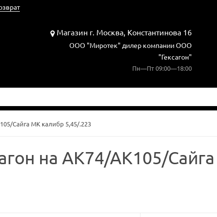
озврат
Магазин г. Москва, Константинова 16
ООО "Миротек" дилер компании ООО
"Гексагон"
Пн—Пт 09:00—18:00
105/Сайга МК калибр 5,45/.223
сагон на АК74/АК105/Сайг