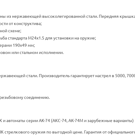
ены из нержавеющей высоколегированной стали. Передняя крышка 
ости от конструктива;
ной схеме;
ьба стандарта M24x1.5 для установки на оружие;
ерами 190х49 мм;
ановом или стальном исполнении.
ржавеющей стали. Производитель гарантирует настрел в 5000, 7000
 резьбовому соединению.
 и автоматы серии АК-74 (АКС-74, АК-74М и зарубежные варианты) п
МК стрелкового оружия по выгодной цене. Гарантия от официальног