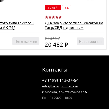
-1 078
-5%
₽
того типа Гексагон
ДТК закрытого типа Гексагон на
а АК-74/
Тигр/СВД с длинным
2/105/Сайга МК
пламегасителем калибр
5/.223
7,62х54R
21 560
₽
₽
Нет в наличии
Нет в наличии
20 482
₽
Контакты
+7 (499) 113-07-64
info@hexagon-russia.ru
г. Москва, Константинова 16
Пн—Пт 09:00—18:00