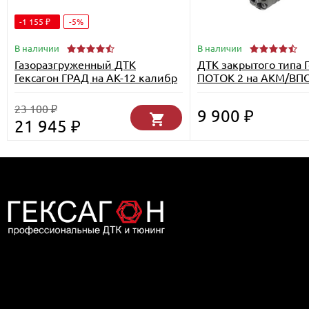
-1 155
-5%
₽
В наличии
В наличии
Газоразгруженный ДТК
ДТК закрытого типа 
Гексагон ГРАД на АК-12 калибр
ПОТОК 2 на АКМ/ВПО
5,45х39
М14х1L, калибр 7,62
23 100
₽
9 900
₽
21 945
₽
Дилер компании Гексагон в Москве