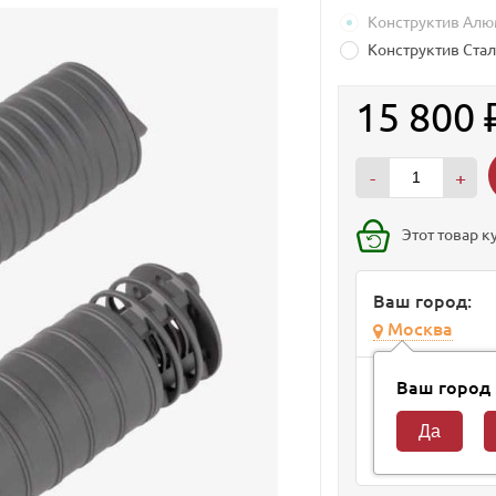
Конструктив Ал
Конструктив Ста
15 800
-
+
Этот товар к
Ваш город:
Москва
Способ доста
Ваш город
Курьер
Завтра
Самовывоз из м