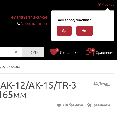
Москва
0
+7 (499) 113-07-64
Корзина
Ваш город
Москва
?
0
Заказать звонок
₽
0
0
Избранные
Сравнение
Найти
/.223, 165мм
АК-12/АК-15/TR-3
Печать
 165мм
В избранное
Сравнение