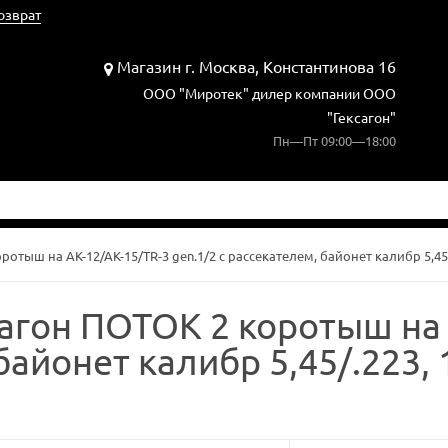
озврат
Магазин г. Москва, Константинова 16
ООО "Миротек" дилер компании ООО
"Гексагон"
Пн—Пт 09:00—18:00
ротыш на АК-12/АК-15/TR-3 gen.1/2 с рассекателем, байонет калибр 5,45
сагон ПОТОК 2 коротыш на 
 байонет калибр 5,45/.223,