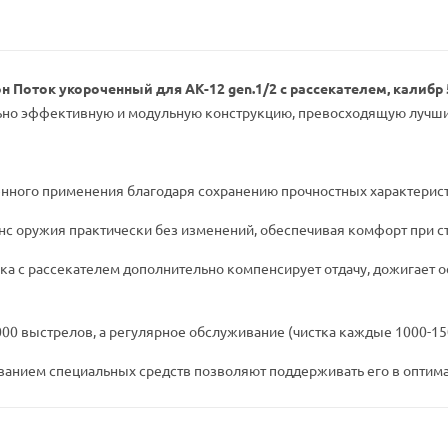
 Поток укороченный для АК-12 gen.1/2 с рассекателем, калибр 5
льно эффективную и модульную конструкцию, превосходящую лучш
военного применения благодаря сохранению прочностных характерис
анс оружия практически без изменений, обеспечивая комфорт при с
а с рассекателем дополнительно компенсирует отдачу, дожигает ос
 7000 выстрелов, а регулярное обслуживание (чистка каждые 1000-
ованием специальных средств позволяют поддерживать его в оптим