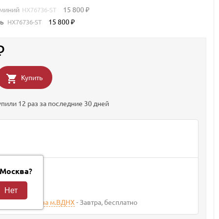
юминий
15 800
HX76736-ST
₽
ль
15 800
HX76736-ST
₽
₽
Купить
упили 12 раз за последние 30 дней
вки
?
Москва
400
₽
агазина Москва м.ВДНХ
Завтра
Бесплатно