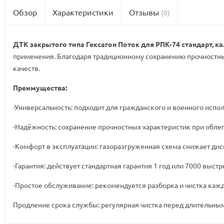
Обзор
Характеристики
Отзывы
(0)
ДТК закрытого типа Гексагон Поток для РПК-74 стандарт, ка
применения. Благодаря традиционному сохранению прочностных
качеств.
Преимущества:
-Универсальность: подходит для гражданского и военного испо
-Надёжность: сохранение прочностных характеристик при обле
-Комфорт в эксплуатации: газоразгруженная схема снижает ди
-Гарантия: действует стандартная гарантия 1 год или 7000 выст
-Простое обслуживание: рекомендуется разборка и чистка кажд
Продление срока службы: регулярная чистка перед длительным