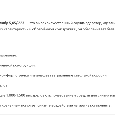
либр 5,45/.223
— это высококачественный саундмодератор, идеальн
 характеристик и облегчённой конструкции, он обеспечивает бала
льзования.
гчённой конструкции.
скомфорт стрелка и уменьшает загрязнение ствольной коробки.
релов.
ые 1.000-1.500 выстрелов с использованием средств для снятия на
 хранением помогает снизить воздействие нагара на компоненты.