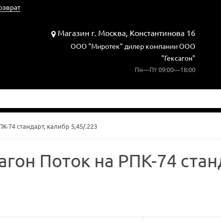
озврат
Магазин г. Москва, Константинова 16
ООО "Миротек" дилер компании ООО
"Гексагон"
Пн—Пт 09:00—18:00
К-74 стандарт, калибр 5,45/.223
агон Поток на РПК-74 стан