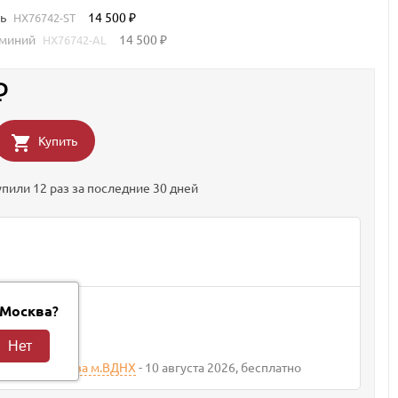
ль
14 500
HX76742-ST
₽
юминий
14 500
HX76742-AL
₽
₽
Купить
упили 12 раз за последние 30 дней
вки
?
Москва
та 2026
400
₽
агазина Москва м.ВДНХ
10 августа 2026
Бесплатно