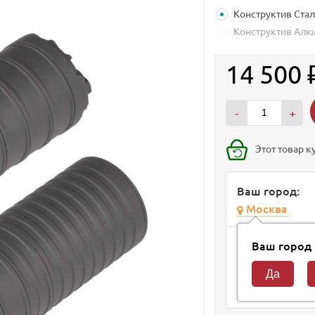
Конструктив Ста
Конструктив Ал
14 500
-
+
Этот товар к
Ваш город:
Москва
Способ доста
Ваш город
Курьер
10 авгус
Самовывоз из м