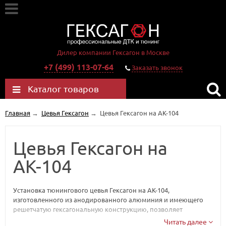
Дилер компании Гексагон в Москве
+7 (499) 113-07-64
Заказать звонок
Каталог товаров
Главная
→
Цевья Гексагон
→
Цевья Гексагон на АК-104
Цевья Гексагон на
АК-104
Установка тюнингового цевья Гексагон на АК-104,
изготовленного из анодированного алюминия и имеющего
решетчатую гексагональную конструкцию, позволяет
добиться значительной экономии массы и улучшить
Читать далее